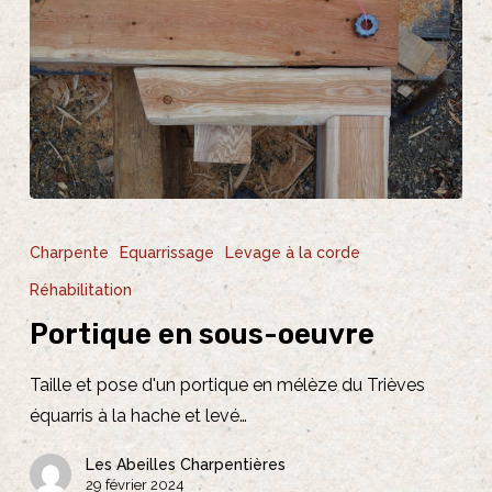
Portique
en
Charpente
Equarrissage
Levage à la corde
sous-
Réhabilitation
oeuvre
Portique en sous-oeuvre
Taille et pose d'un portique en mélèze du Trièves
équarris à la hache et levé…
Les Abeilles Charpentières
29 février 2024