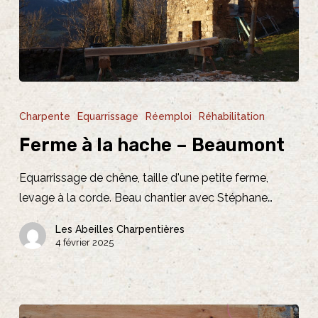
Ferme
à
Charpente
Equarrissage
Réemploi
Réhabilitation
la
Ferme à la hache – Beaumont
hache
–
Equarrissage de chêne, taille d'une petite ferme,
Beaumont
levage à la corde. Beau chantier avec Stéphane…
Les Abeilles Charpentières
4 février 2025