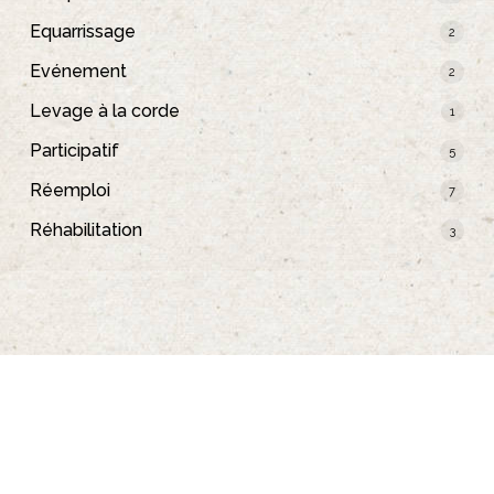
Equarrissage
2
Evénement
2
Levage à la corde
1
Participatif
5
Réemploi
7
Réhabilitation
3