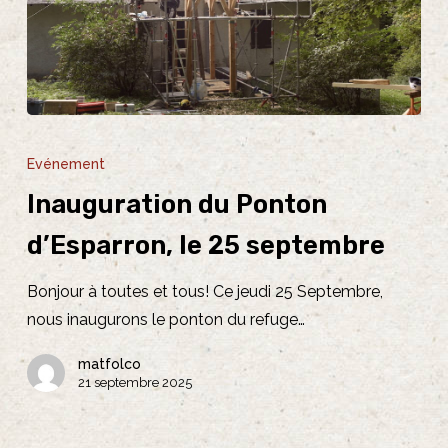
Inauguration
du
Evénement
Ponton
Inauguration du Ponton
d’Esparron,
le
d’Esparron, le 25 septembre
25
Bonjour à toutes et tous! Ce jeudi 25 Septembre,
septembre
nous inaugurons le ponton du refuge…
matfolco
21 septembre 2025