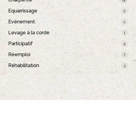
Equarrissage
2
Evénement
2
Levage à la corde
1
Participatif
5
Réemploi
7
Réhabilitation
3